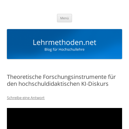
Zum
Inhalt
Lehrmethoden
springen
Blog für Hochschullehre
Menü
Theoretische Forschungsinstrumente für
den hochschuldidaktischen KI-Diskurs
Schreibe eine Antwort