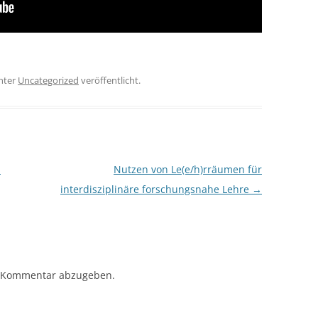
nter
Uncategorized
veröffentlicht.
U
Nutzen von Le(e/h)rräumen für
interdisziplinäre forschungsnahe Lehre
→
 Kommentar abzugeben.