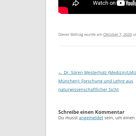
Dieser Beitrag wurde am
Oktober 7, 2020
u
Beitragsnavigation
←
Dr. Sören Westerholz (Medizin/LM
München): Forschung und Lehre aus
naturwissenschaftlicher Sicht
Schreibe einen Kommentar
Du musst
angemeldet
sein, um einen