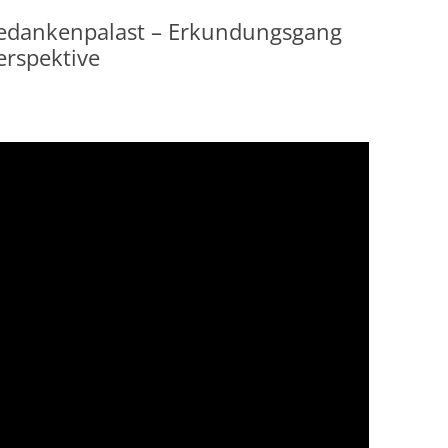
edankenpalast – Erkundungsgang
erspektive