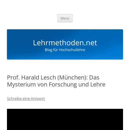
Zum
Inhalt
Lehrmethoden
springen
Blog für Hochschullehre
Menü
Prof. Harald Lesch (München): Das
Mysterium von Forschung und Lehre
Schreibe eine Antwort