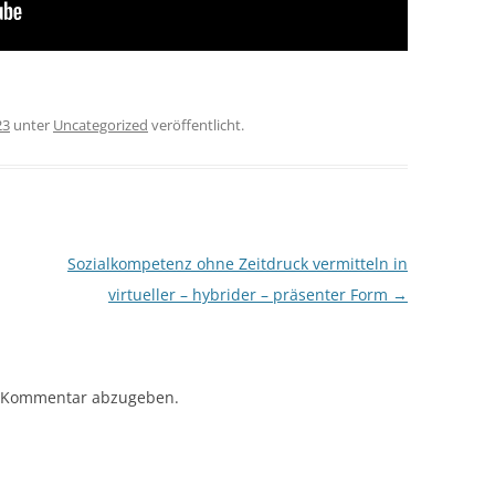
23
unter
Uncategorized
veröffentlicht.
Sozialkompetenz ohne Zeitdruck vermitteln in
virtueller – hybrider – präsenter Form
→
 Kommentar abzugeben.