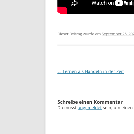
Dieser Beitrag wurde am
September 25, 20
Beitragsnavigation
←
Lernen als Handeln in der Zeit
Schreibe einen Kommentar
Du musst
angemeldet
sein, um einen