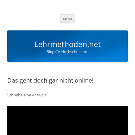
Zum
Inhalt
Lehrmethoden
springen
Blog für Hochschullehre
Menü
Das geht doch gar nicht online!
Schreibe eine Antwort